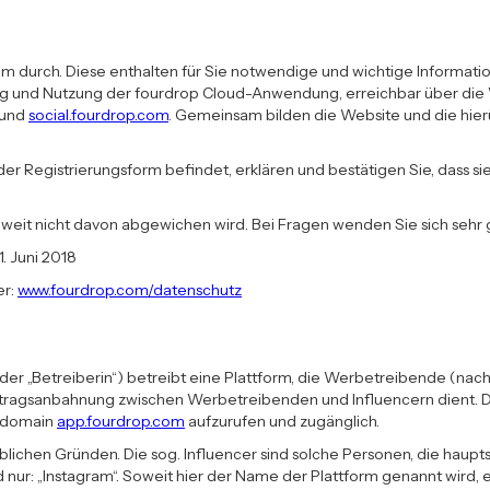
durch. Diese enthalten für Sie notwendige und wichtige Information
 und Nutzung der fourdrop Cloud-Anwendung, erreichbar über die 
und
social.fourdrop.com
. Gemeinsam bilden die Website und die hi
 in der Registrierungsform befindet, erklären und bestätigen Sie, da
oweit nicht davon abgewichen wird. Bei Fragen wenden Sie sich sehr
1. Juni 2018
er:
www.fourdrop.com/datenschutz
er „Betreiberin“) betreibt eine Plattform, die Werbetreibende (nachf
tragsanbahnung zwischen Werbetreibenden und Influencern dient. D
bdomain
app.fourdrop.com
aufzurufen und zugänglich.
rblichen Gründen. Die sog. Influencer sind solche Personen, die haup
nur: „Instagram“. Soweit hier der Name der Plattform genannt wird, e