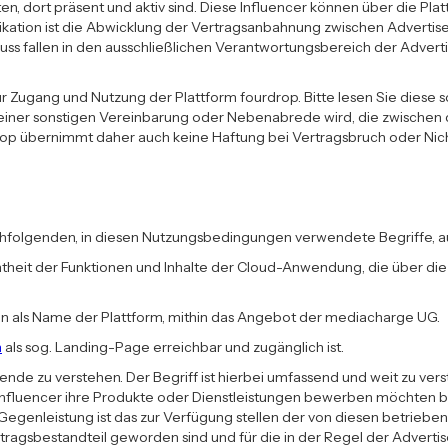
ten, dort präsent und aktiv sind. Diese Influencer können über die P
kation ist die Abwicklung der Vertragsanbahnung zwischen Advertise
s fallen in den ausschließlichen Verantwortungsbereich der Advertis
ugang und Nutzung der Plattform fourdrop. Bitte lesen Sie diese sor
 einer sonstigen Vereinbarung oder Nebenabrede wird, die zwischen 
urdrop übernimmt daher auch keine Haftung bei Vertragsbruch oder 
hfolgenden, in diesen Nutzungsbedingungen verwendete Begriffe, au
amtheit der Funktionen und Inhalte der Cloud-Anwendung, die über d
en als Name der Plattform, mithin das Angebot der mediacharge UG.
m
als sog. Landing-Page erreichbar und zugänglich ist.
ende zu verstehen. Der Begriff ist hierbei umfassend und weit zu ver
. Influencer ihre Produkte oder Dienstleistungen bewerben möchten b
Gegenleistung ist das zur Verfügung stellen der von diesen betrieben
ragsbestandteil geworden sind und für die in der Regel der Advertis