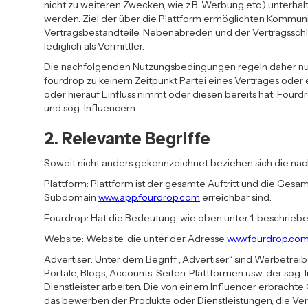
nicht zu weiteren Zwecken, wie z.B. Werbung etc.) unterhal
werden. Ziel der über die Plattform ermöglichten Kommuni
Vertragsbestandteile, Nebenabreden und der Vertragsschlus
lediglich als Vermittler.
Die nachfolgenden Nutzungsbedingungen regeln daher nur Z
fourdrop zu keinem Zeitpunkt Partei eines Vertrages oder
oder hierauf Einfluss nimmt oder diesen bereits hat. Fo
und sog. Influencern.
2. Relevante Begriffe
Soweit nicht anders gekennzeichnet beziehen sich die nac
Plattform: Plattform ist der gesamte Auftritt und die Ges
Subdomain
www.app.fourdrop.com
erreichbar sind.
Fourdrop: Hat die Bedeutung, wie oben unter 1. beschrieb
Website: Website, die unter der Adresse
www.fourdrop.co
Advertiser: Unter dem Begriff „Advertiser“ sind Werbetreib
Portale, Blogs, Accounts, Seiten, Plattformen usw. der sog
Dienstleister arbeiten. Die von einem Influencer erbrachte 
das bewerben der Produkte oder Dienstleistungen, die Vert