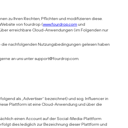
en zu Ihren Rechten, Pflichten und modifizieren diese.
Website von fourdrop (
www.fourdrop.com
und
erüber erreichbare Cloud-Anwendungen (im Folgenden nur
ss sie die nachfolgenden Nutzungsbedingungen gelesen haben
 gerne an uns unter support@fourdrop.com.
olgend als „Advertiser“ bezeichnet) und sog. Influencer in
iese Plattform ist eine Cloud-Anwendung und über die
tsächlich einen Account auf der Social-Media-Plattform
rfolgt dies lediglich zur Bezeichnung dieser Plattform und