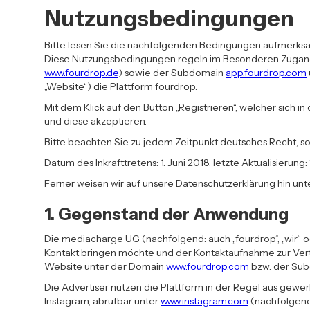
Nutzungsbedingungen
Bitte lesen Sie die nachfolgenden Bedingungen aufmerksam 
Diese Nutzungsbedingungen regeln im Besonderen Zugang
www.fourdrop.de
) sowie der Subdomain
app.fourdrop.com
„Website“) die Plattform fourdrop.
Mit dem Klick auf den Button „Registrieren“, welcher sich
und diese akzeptieren.
Bitte beachten Sie zu jedem Zeitpunkt deutsches Recht, s
Datum des Inkrafttretens: 1. Juni 2018, letzte Aktualisierung: 
Ferner weisen wir auf unsere Datenschutzerklärung hin unt
1. Gegenstand der Anwendung
Die mediacharge UG (nachfolgend: auch „fourdrop“, „wir“ od
Kontakt bringen möchte und der Kontaktaufnahme zur Ver
Website unter der Domain
www.fourdrop.com
bzw. der Su
Die Advertiser nutzen die Plattform in der Regel aus gewe
Instagram, abrufbar unter
www.instagram.com
(nachfolgend 